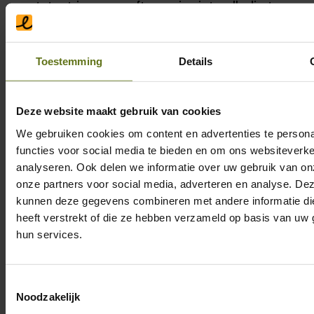
ontstaat in onze software is niet volledig te
voorkomen, daarom hebben we binnen Peple
verschillende manieren om deze risico’s tot
Toestemming
Details
een minimum te beperken.
Security by Design:
Wij integreren
Deze website maakt gebruik van cookies
beveiliging in elke fase van de Software
We gebruiken cookies om content en advertenties te persona
functies voor social media te bieden en om ons websiteverke
Development Lifecycle (SDLC), van het
analyseren. Ook delen we informatie over uw gebruik van on
eerste ontwerp en threat modeling tot de
onze partners voor social media, adverteren en analyse. De
ontwikkeling, het testen en de
kunnen deze gegevens combineren met andere informatie di
implementatie. Deze 'Shift Left'-
heeft verstrekt of die ze hebben verzameld op basis van uw 
hun services.
benadering stelt ons in staat om
kwetsbaarheden vroegtijdig te
identificeren en te mitigeren, wanneer dit
Toestemmingsselectie
Noodzakelijk
het meest effectief en efficiënt is.