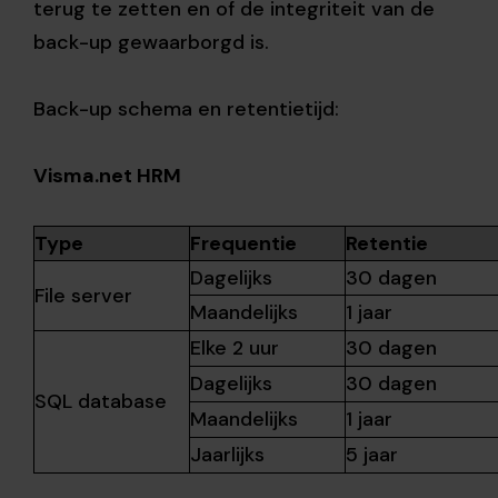
terug te zetten en of de integriteit van de
back-up gewaarborgd is.
Back-up schema en retentietijd:
Visma.net HRM
Type
Frequentie
Retentie
Dagelijks
30 dagen
File server
Maandelijks
1 jaar
Elke 2 uur
30 dagen
Dagelijks
30 dagen
SQL database
Maandelijks
1 jaar
Jaarlijks
5 jaar