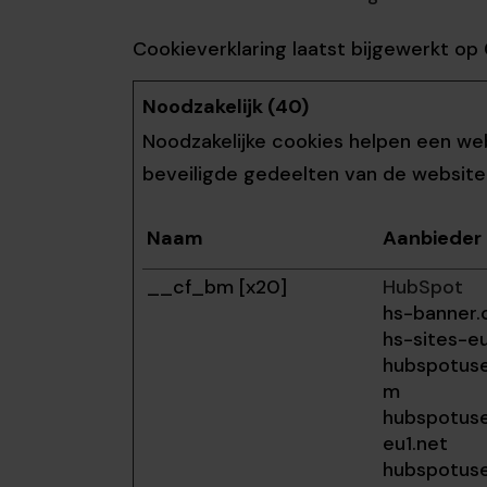
Cookieverklaring laatst bijgewerkt o
Noodzakelijk (40)
Noodzakelijke cookies helpen een web
beveiligde gedeelten van de website
Naam
Aanbieder
__cf_bm [x20]
HubSpot
hs-banner
hs-sites-e
hubspotus
m
hubspotus
eu1.net
hubspotus