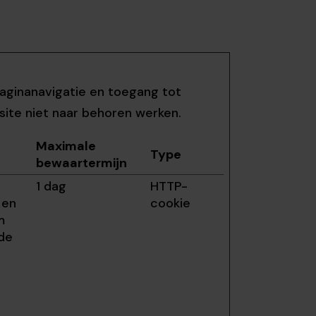
paginanavigatie en toegang tot
ite niet naar behoren werken.
Maximale
Type
bewaartermijn
1 dag
HTTP-
 en
cookie
m
 de