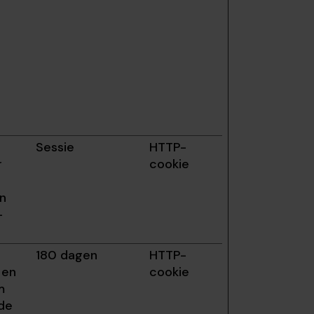
Sessie
HTTP-
r
cookie
en
-
180 dagen
HTTP-
 en
cookie
m
 de