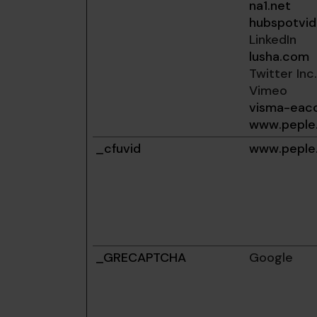
na1.net
hubspotvi
LinkedIn
lusha.com
Twitter Inc.
Vimeo
visma-eacc
www.peple.
_cfuvid
www.peple.
_GRECAPTCHA
Google