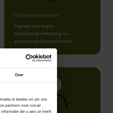
Crediteuren-beheer
Digitaal ontvangen,
workflow‑goedkeuring en
geavanceerd betaalproces.
Over
 media te bieden en om ons
ze partners voor social
nformatie die u aan ze heeft