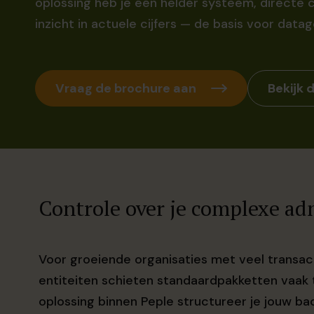
oplossing heb je één helder systeem, directe c
inzicht in actuele cijfers — de basis voor data
Vraag de brochure aan
Bekijk
Controle over je complexe ad
Voor groeiende organisaties met veel transa
entiteiten schieten standaardpakketten vaak t
oplossing binnen Peple structureer je jouw b