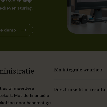
ontrole en altijd
gedreven sturing.
 de demo
ministratie
Eén integrale waarheid
Alle financiële stromen k
cties of meerdere
Direct inzicht in resulta
altijd met de meest actuel
ekort. Met de financiële
bronnen samengevoegd ho
Genereer rapportages wann
ackoffice door handmatige