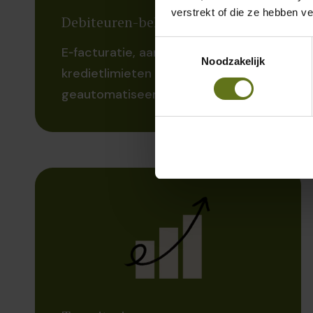
verstrekt of die ze hebben v
Debiteuren-beheer
Toestemmingsselectie
E‑facturatie, aanmaningen,
Noodzakelijk
kredietlimieten en
geautomatiseerde incassoflows.