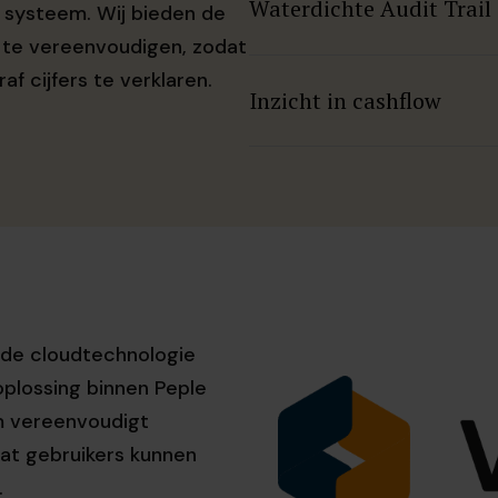
Waterdichte Audit Trail
organisatie ervoor staat
l systeem. Wij bieden de
afsluitingen.
 te vereenvoudigen, zodat
Elke boeking en wijziging 
af cijfers te verklaren.
Inzicht in cashflow
gebruikersrechten en pro
controle-eisen en creëer je
Krijg een actueel overzicht
automatische verwerking
 de cloudtechnologie
oplossing binnen Peple
em vereenvoudigt
at gebruikers kunnen
.