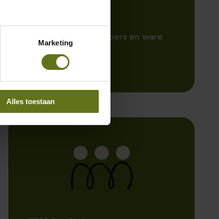
Meerdere valuta
Altijd de juiste dagkoers en ware
Marketing
stand van zaken
Alles toestaan