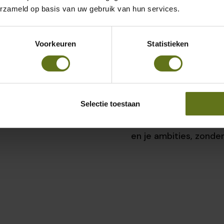
erzameld op basis van uw gebruik van hun services.
De Peple Journey
Voorkeuren
Statistieken
 volledige
De ontwikkeling van j
Handel en Projecten.
een voortdurende reis.
iteit uit handen,
software-reis: van de
Selectie toestaan
aar juist de
platform tot de conti
we ervoor dat de softw
en je ambities, zonde