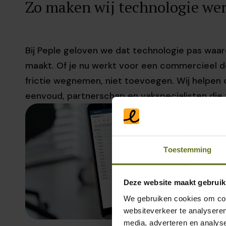
Zo maken wij technologie wer
Bij Peple geloven we dat technologie pas waard
maakt. Of je nu werkt voor een commercieel d
frictie wegnemen, niet toevoegen. Wij helpen o
eenvoud, partnerschap en vakspecialisten die
Toestemming
Deze website maakt gebruik
We gebruiken cookies om cont
websiteverkeer te analyseren
media, adverteren en analys