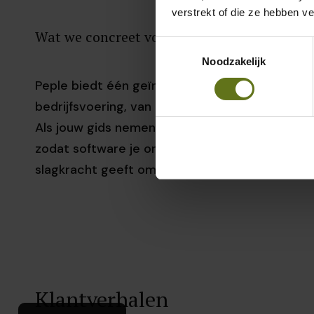
verstrekt of die ze hebben v
Wat we concreet voor je doen
Toestemmingsselectie
Noodzakelijk
Peple biedt één geïntegreerd platform voor je
bedrijfsvoering, van HR & Payroll tot Finance, 
Als jouw gids nemen we de technische complex
zodat software je organisatie niet vertraagt, m
slagkracht geeft om je doelen te bereiken.
Klantverhalen