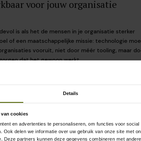
kbaar voor jouw organisatie
evol is als het de mensen in je organisatie sterker
oel of een maatschappelijke missie: technologie moe
rganisaties vooruit, niet door méér tooling, maar do
 zorgen dat het gewoon werkt.
Details
 van cookies
ent en advertenties te personaliseren, om functies voor social
. Ook delen we informatie over uw gebruik van onze site met on
e. Deze partners kunnen deze gegevens combineren met andere i