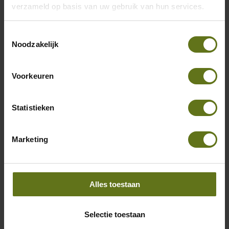
en de vindingrijke probleemoplosser die
verzameld op basis van uw gebruik van hun services.
ervoor zorgt dat klanten altijd soepel en
effectief met ons HRM & Payroll
Toestemmingsselectie
Noodzakelijk
softwarepakket kunnen werken. Samen met
een gedreven team maak jij écht het verschil
Voorkeuren
in hun dagelijkse werk. Heb jij de menselijke
kracht en de analytische skills om deze rol op
Statistieken
te pakken? Solliciteer dan nu!
Lees meer
Marketing
Alles toestaan
Selectie toestaan