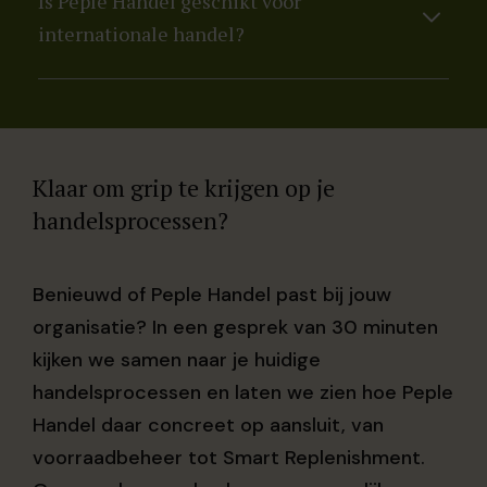
Is Peple Handel geschikt voor
verkoopdata, seizoenspatronen en
artikelen, zodat kostprijs en marge
internationale handel?
levertijden en doet op basis daarvan
realistisch blijven. Vooral voor importeurs
inkoopsuggesties. De inkoper beslist, het AI-
onmisbaar.
Ja. Peple Handel ondersteunt meerdere
systeem voorspelt.
valuta, internationale BTW-regels en Landed
Costs voor import.
Klaar om grip te krijgen op je
handelsprocessen?
Benieuwd of Peple Handel past bij jouw
organisatie? In een gesprek van 30 minuten
kijken we samen naar je huidige
handelsprocessen en laten we zien hoe Peple
Handel daar concreet op aansluit, van
voorraadbeheer tot Smart Replenishment.