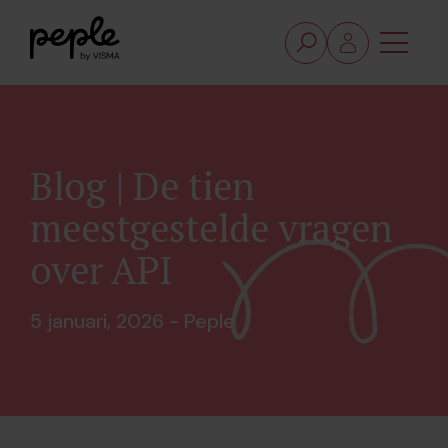
Blog | De tien
meestgestelde vragen
over API
5 januari, 2026 - Peple