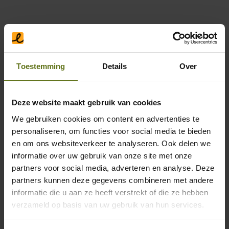
Wie heeft mogelijk een API
nodig?
Toestemming
Details
Over
Natuurlijk kun je zelf gebruikmaken van de API.
Maar je kunt de API ook gebruiken om zelf
Deze website maakt gebruik van cookies
een ​​product te bouwen dat je aan anderen
We gebruiken cookies om content en advertenties te
gaat verkopen.
personaliseren, om functies voor social media te bieden
en om ons websiteverkeer te analyseren. Ook delen we
informatie over uw gebruik van onze site met onze
partners voor social media, adverteren en analyse. Deze
Wat zijn de toekomstplannen
partners kunnen deze gegevens combineren met andere
van Visma met de API?
informatie die u aan ze heeft verstrekt of die ze hebben
verzameld op basis van uw gebruik van hun services.
Het hebben van een goede API is