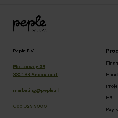
Pro
Peple B.V.
Finan
Plotterweg 38
3821 BB Amersfoort
Hand
Proje
marketing@peple.nl
HR
085 029 9000
Payro