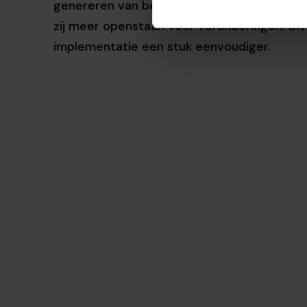
genereren van betrokkenheid en een gevoel 
zij meer openstaan voor veranderingen. Di
implementatie een stuk eenvoudiger.