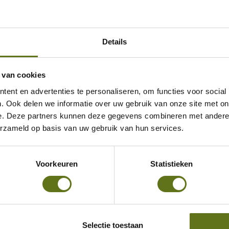
uw organisatie flexibeler en
. Organisaties die een groot
Details
 konden bijvoorbeeld beter
 van cookies
ent en advertenties te personaliseren, om functies voor social
e tool om bedrijfsprocessen te
. Ook delen we informatie over uw gebruik van onze site met on
ere verwerking van gegevens
e. Deze partners kunnen deze gegevens combineren met andere i
ndaard werkzaamheden, reduceert
erzameld op basis van uw gebruik van hun services.
Voorkeuren
Statistieken
appen om de implementatie
lopen. Ze helpen bij het
Selectie toestaan