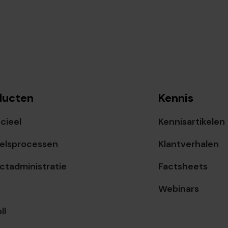
ducten
Kennis
cieel
Kennisartikelen
elsprocessen
Klantverhalen
ctadministratie
Factsheets
Webinars
ll