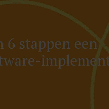
n 6 stappen een
ftware-implement