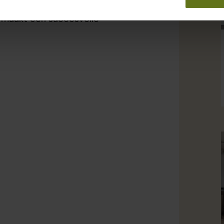
van urgentie bij collega’s, zodat
t maakt een succesvolle