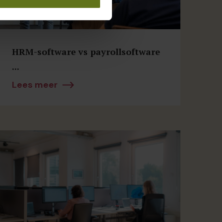
HRM-software vs payrollsoftware
...
Lees meer