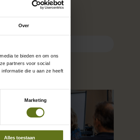
Zoeken
Over
 media te bieden en om ons
ze partners voor social
Recent nieuws:
nformatie die u aan ze heeft
Marketing
Alles toestaan