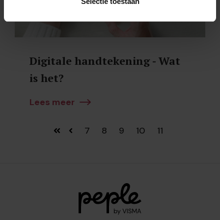
Selectie toestaan
Digitale handtekening - Wat
is het?
Lees meer
7
8
9
10
11
Eerste
Vorige