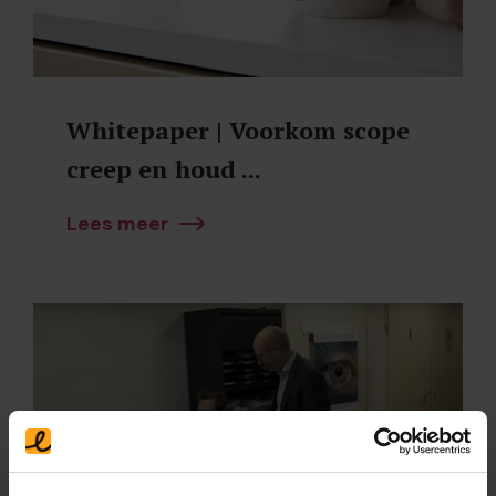
Whitepaper | Voorkom scope
creep en houd ...
Lees meer