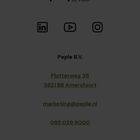
Peple B.V.
Plotterweg 38
3821 BB Amersfoort
marketing@peple.nl
085 029 9000