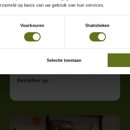
erzameld op basis van uw gebruik van hun services.
Voorkeuren
Statistieken
Klantverhaal | Equip Medikey
'Wij bestellen op basis van verkochte
Selectie toestaan
artikelen in de afgelopen periode'
Voordelen voor Equip Medikey: ✔
Bestellen op...