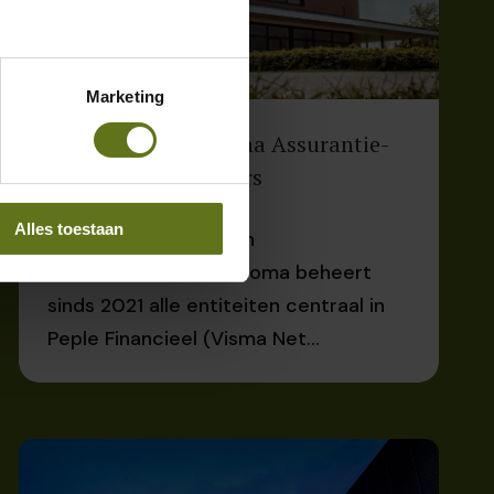
Marketing
Klantverhaal | Thoma Assurantie-
en Pensioenadviseurs
Alles toestaan
Thoma Assurantie- en
Pensioenadviseurs Thoma beheert
sinds 2021 alle entiteiten centraal in
Peple Financieel (Visma Net...