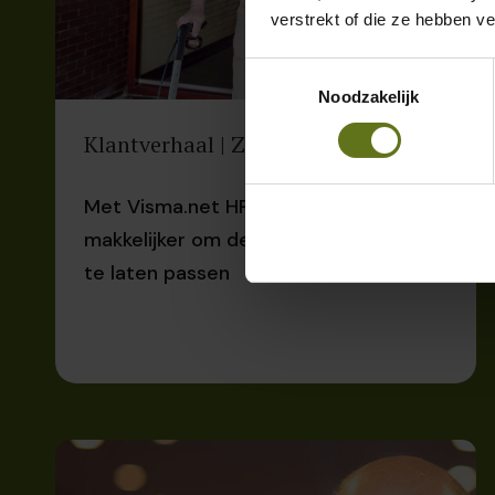
verstrekt of die ze hebben v
Toestemmingsselectie
Noodzakelijk
Klantverhaal | ZLM
Met Visma.net HRM & Payroll is het
makkelijker om de regels uniform toe
te laten passen